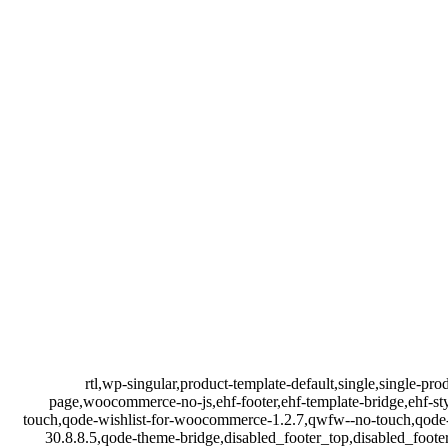
rtl,wp-singular,product-template-default,single,single
page,woocommerce-no-js,ehf-footer,ehf-template-bridge,ehf-st
touch,qode-wishlist-for-woocommerce-1.2.7,qwfw--no-touch,qode-
30.8.8.5,qode-theme-bridge,disabled_footer_top,disabled_foot