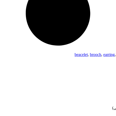
beacelet
,
brooch
,
earring
ی)