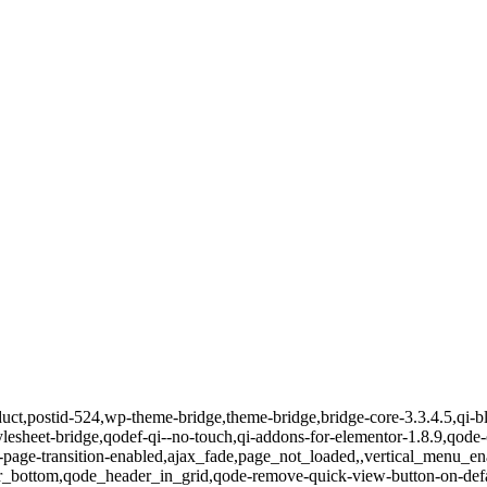
-product,postid-524,wp-theme-bridge,theme-bridge,bridge-core-3.3.4.5
ylesheet-bridge,qodef-qi--no-touch,qi-addons-for-elementor-1.8.9,qo
page-transition-enabled,ajax_fade,page_not_loaded,,vertical_menu_e
er_bottom,qode_header_in_grid,qode-remove-quick-view-button-on-defau