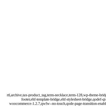
rtl,archive,tax-product_tag,term-necklace,term-128,wp-theme-b
footer,ehf-template-bridge,ehf-stylesheet-bridge,qodef
woocommerce-1.2.7,qwfw--no-touch,qode-page-transition-enabl