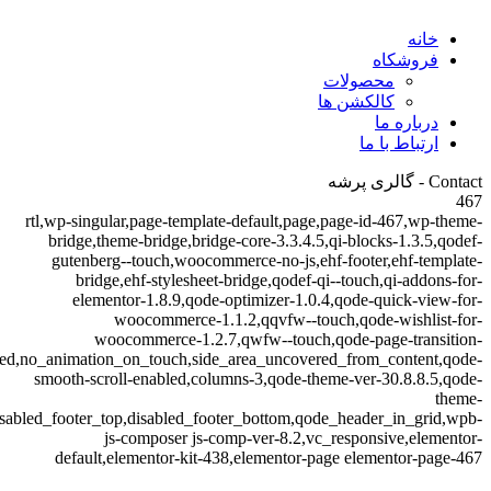
خانه
فروشکاه
محصولات
کالکشن ها
درباره ما
ارتباط با ما
Contact - گالری پرشه
467
rtl,wp-singular,page-template-default,page,page-id-467,wp-theme-
bridge,theme-bridge,bridge-core-3.3.4.5,qi-blocks-1.3.5,qodef-
gutenberg--touch,woocommerce-no-js,ehf-footer,ehf-template-
bridge,ehf-stylesheet-bridge,qodef-qi--touch,qi-addons-for-
elementor-1.8.9,qode-optimizer-1.0.4,qode-quick-view-for-
woocommerce-1.1.2,qqvfw--touch,qode-wishlist-for-
woocommerce-1.2.7,qwfw--touch,qode-page-transition-
led,no_animation_on_touch,side_area_uncovered_from_content,qode-
smooth-scroll-enabled,columns-3,qode-theme-ver-30.8.8.5,qode-
theme-
isabled_footer_top,disabled_footer_bottom,qode_header_in_grid,wpb-
js-composer js-comp-ver-8.2,vc_responsive,elementor-
default,elementor-kit-438,elementor-page elementor-page-467