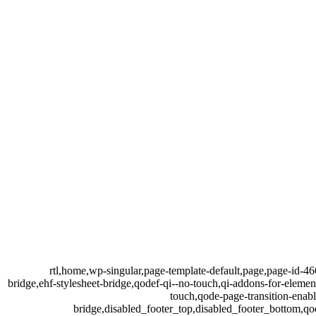
rtl,home,wp-singular,page-template-default,page,page-id-4
bridge,ehf-stylesheet-bridge,qodef-qi--no-touch,qi-addons-for-ele
touch,qode-page-transition-ena
bridge,disabled_footer_top,disabled_footer_bottom,q