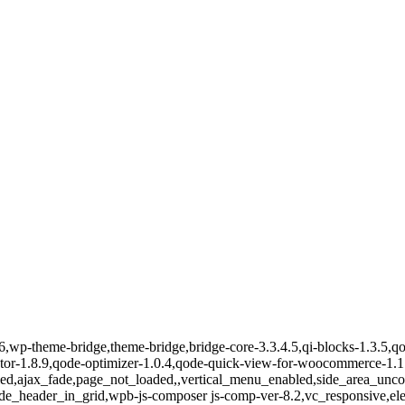
66,wp-theme-bridge,theme-bridge,bridge-core-3.3.4.5,qi-blocks-1.3.5,
mentor-1.8.9,qode-optimizer-1.0.4,qode-quick-view-for-woocommerce-1
bled,ajax_fade,page_not_loaded,,vertical_menu_enabled,side_area_un
ode_header_in_grid,wpb-js-composer js-comp-ver-8.2,vc_responsive,el