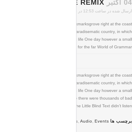
04 اکتبر
JOSH WOODWARD – ALREADY THERE REMIX
ارسال شده در ساعت 12:53
در
Music
توسط
پیمان قربانزاده
0 دیدگاه
5
ل
he blind texts. Separated they live in Bookmarksgrove right at the coast
t with the necessary regelialia. It is a paradisematic country, in which
 blind texts it is an almost unorthographic life One day however a small
 the name of Lorem Ipsum decided to leave for the far World of Grammar.
he blind texts. Separated they live in Bookmarksgrove right at the coast
t with the necessary regelialia. It is a paradisematic country, in which
 blind texts it is an almost unorthographic life One day however a small
g Oxmox advised her not to do so, because there were thousands of bad
tion Marks and devious Semikoli, but the Little Blind Text didn’t listen.
برچسب ها
Art
,
Articles
,
Audio
,
Events