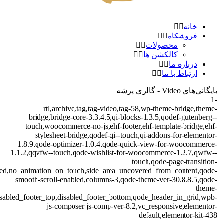
خانه
فروشکاه
محصولات
کالکشن ها
درباره ما
ارتباط با ما
بایگانی‌های Video - گالری پرشه
-1
rtl,archive,tag,tag-video,tag-58,wp-theme-bridge,theme-
bridge,bridge-core-3.3.4.5,qi-blocks-1.3.5,qodef-gutenberg--
touch,woocommerce-no-js,ehf-footer,ehf-template-bridge,ehf-
stylesheet-bridge,qodef-qi--touch,qi-addons-for-elementor-
1.8.9,qode-optimizer-1.0.4,qode-quick-view-for-woocommerce-
1.1.2,qqvfw--touch,qode-wishlist-for-woocommerce-1.2.7,qwfw--
touch,qode-page-transition-
led,no_animation_on_touch,side_area_uncovered_from_content,qode-
smooth-scroll-enabled,columns-3,qode-theme-ver-30.8.8.5,qode-
theme-
isabled_footer_top,disabled_footer_bottom,qode_header_in_grid,wpb-
js-composer js-comp-ver-8.2,vc_responsive,elementor-
default,elementor-kit-438