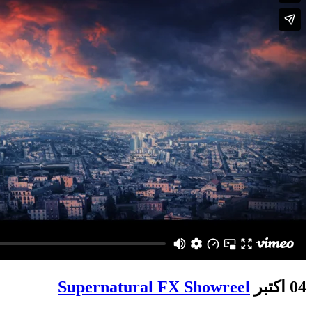
04 اکتبر
Supernatural FX Showreel