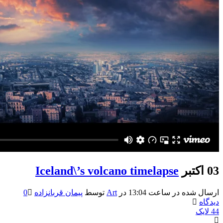
03 اکتبر
Iceland\’s volcano timelapse
ارسال شده در ساعت 13:04
در
Art
توسط
پیمان قربانزاده
0
دیدگاه
44
لایک