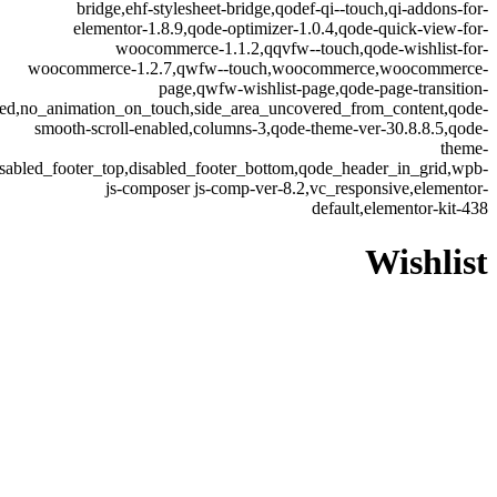
bridge,ehf-stylesheet-bridge,qodef-qi--touch,qi-addons-for-
elementor-1.8.9,qode-optimizer-1.0.4,qode-quick-view-for-
woocommerce-1.1.2,qqvfw--touch,qode-wishlist-for-
woocommerce-1.2.7,qwfw--touch,woocommerce,woocommerce-
page,qwfw-wishlist-page,qode-page-transition-
led,no_animation_on_touch,side_area_uncovered_from_content,qode-
smooth-scroll-enabled,columns-3,qode-theme-ver-30.8.8.5,qode-
theme-
isabled_footer_top,disabled_footer_bottom,qode_header_in_grid,wpb-
js-composer js-comp-ver-8.2,vc_responsive,elementor-
default,elementor-kit-438
Wishlist