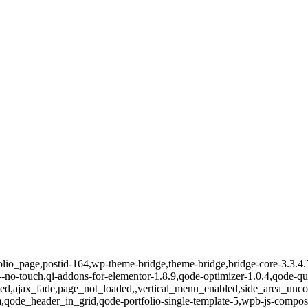
ortfolio_page,postid-164,wp-theme-bridge,theme-bridge,bridge-core-3.3.
-qi--no-touch,qi-addons-for-elementor-1.8.9,qode-optimizer-1.0.4,qode
ed,ajax_fade,page_not_loaded,,vertical_menu_enabled,side_area_unc
m,qode_header_in_grid,qode-portfolio-single-template-5,wpb-js-compos