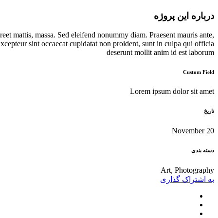
درباره این پروژه
oreet mattis, massa. Sed eleifend nonummy diam. Praesent mauris ante,
cepteur sint occaecat cupidatat non proident, sunt in culpa qui officia
deserunt mollit anim id est laborum
Custom Field
Lorem ipsum dolor sit amet
تاریخ
20 November
دسته بندی
Art, Photography
به اشتراک گذاری