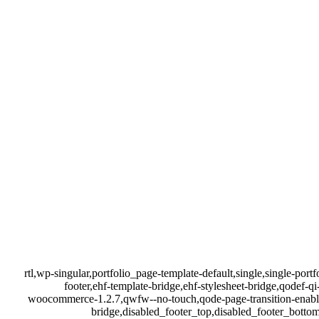
rtl,wp-singular,portfolio_page-template-default,single,single-p
footer,ehf-template-bridge,ehf-stylesheet-bridge,qodef
woocommerce-1.2.7,qwfw--no-touch,qode-page-transition-enabl
bridge,disabled_footer_top,disabled_footer_botto