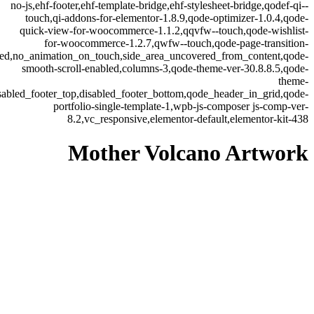
no-js,ehf-footer,ehf-template-bridge,ehf-stylesheet-bridge,qodef-qi--
touch,qi-addons-for-elementor-1.8.9,qode-optimizer-1.0.4,qode-
quick-view-for-woocommerce-1.1.2,qqvfw--touch,qode-wishlist-
for-woocommerce-1.2.7,qwfw--touch,qode-page-transition-
led,no_animation_on_touch,side_area_uncovered_from_content,qode-
smooth-scroll-enabled,columns-3,qode-theme-ver-30.8.8.5,qode-
theme-
sabled_footer_top,disabled_footer_bottom,qode_header_in_grid,qode-
portfolio-single-template-1,wpb-js-composer js-comp-ver-
8.2,vc_responsive,elementor-default,elementor-kit-438
Mother Volcano Artwork